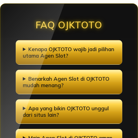
Loading...
FAQ OJKTOTO
Kenapa OJKTOTO wajib jadi pilihan
utama Agen Slot?
Benarkah Agen Slot di OJKTOTO
mudah menang?
Apa yang bikin OJKTOTO unggul
dari situs lain?
Main Agen Slot di OJKTOTO aman