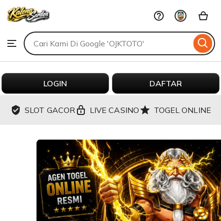
OJKTOTO
Skip
to
Search
Browse
ontent
for
items
or
shops
LOGIN
DAFTAR
SLOT GACOR
LIVE CASINO
TOGEL ONLINE