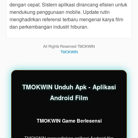
end
dengan cepat. Sistem aplikasi dirancang efisien untuk
product
mendukung penggunaan mobile. Update rutin
which
menghadirkan referensi terbaru mengenai karya film
end
users
dan perkembangan industri hiburan.
are not
charged
for. The
All Rights Reserved TMOKWIN
total
TMOKWIN
price
includes
the item
price
and a
TMOKWIN Unduh Apk - Aplikasi
buyer
Android Film
fee.
View
license
TMOKWIN Game Berlesensi
details
TMOKWIN menyediakan aplikasi Android film