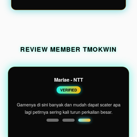
REVIEW MEMBER TMOKWIN
Marlae - NTT
VERIFIED
🔥.
Gamenya di sini banyak dan mudah dapat scater apa
lagi petirnya sering kali turun perkalian besar.